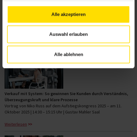
Förderfähige Gesundheitsangebote: Wie Fitnessstudios neue
Zielgruppen und Umsatzpotenziale erschließen können
Alle akzeptieren
Immer mehr Fitnessstudios setzen auf gesundheitsorientierte
Angebote. Der Vortrag „Fitnessunternehmen als Partner der
Gesundheitsversorgung“ auf dem…
Auswahl erlauben
Weiterlesen
Alle ablehnen
Verkauf mit System: So gewinnen Sie Kunden durch Verständnis,
Überzeugungskraft und klare Prozesse
Vortrag von Niko Russ auf dem Aufstiegskongress 2025 – am 11.
Oktober 2025 | 14:30 – 15:15 Uhr | Gustav Mahler Saal
Weiterlesen