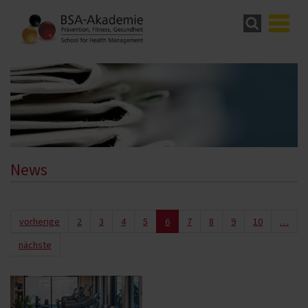
News
vorherige
2
3
4
5
6
7
8
9
10
…
nächste