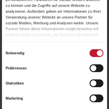
zu können und die Zugriffe auf unsere Website zu
analysieren. Außerdem geben wir Informationen zu Ihrer
Verwendung unserer Website an unsere Partner für
soziale Medien, Werbung und Analysen weiter. Unsere
Partner führen diese Informationen möglicherweise mit
weiteren Daten zusammen, die Sie ihnen bereitgestellt
haben oder die sie im Rahmen Ihrer Nutzung der Dienste
Fitnesstrends 2025: Welche globalen Entwicklungen lassen sich in
Deutschland umsetzen?
gesammelt haben.
Einwilligungsauswahl
Gesprächsrunde auf dem Aufstiegskongress 2025
Notwendig
Trends wie Boutiquestudios, techbasierte Trainingslösungen,
künstliche Intelligenz im Training,…
Präferenzen
Weiterlesen
Statistiken
Marketing