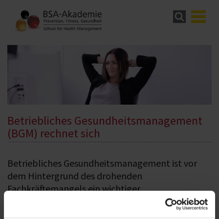
Betriebliches Gesundheitsmanagement
(BGM) rechnet sich
Betriebliches Gesundheitsmanagement ist vor
dem Hintergrund des drohenden
Fachkräftemangels ein wichtiger
Wettbewerbsfaktor für Unternehmen und
Einrichtungen, welche die Leistungsfähigkeit und