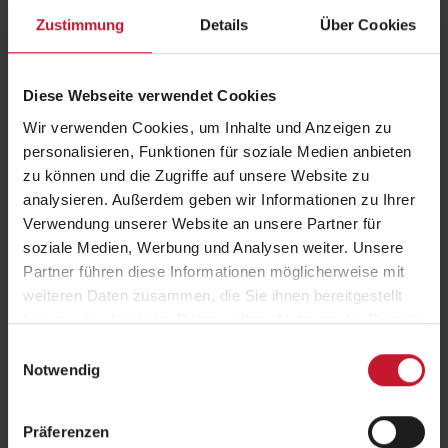
Leistungsbereitschaft ihrer Belegschaft langfristig
Zustimmung
Details
Über Cookies
sichern wollen.
Diese Webseite verwendet Cookies
Gesundheitsmanagement: Ein Thema mit
Zukunft
Wir verwenden Cookies, um Inhalte und Anzeigen zu
personalisieren, Funktionen für soziale Medien anbieten
zu können und die Zugriffe auf unsere Website zu
BGM: So profitieren Unternehmen und
analysieren. Außerdem geben wir Informationen zu Ihrer
Institutionen
Verwendung unserer Website an unsere Partner für
soziale Medien, Werbung und Analysen weiter. Unsere
Besondere Vorteile für
Partner führen diese Informationen möglicherweise mit
Gesundheitsdienstleister
weiteren Daten zusammen, die Sie ihnen bereitgestellt
haben oder die sie im Rahmen Ihrer Nutzung der Dienste
gesammelt haben.
Bundesweite Initiative: Gesundheit im
Einwilligungsauswahl
Betrieb selbst gestalten
Notwendig
So funktioniert die erfolgreiche Umsetzung
Präferenzen