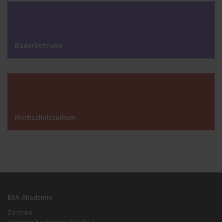
Bäderbetriebe
Hochschulstudium
BSA-Akademie
Zentrale
Hermann-Neuberger-Straße 3