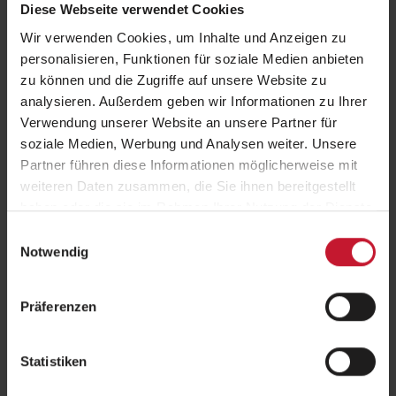
Diese Webseite verwendet Cookies
Fachbereiche im Überblick
Wir verwenden Cookies, um Inhalte und Anzeigen zu
personalisieren, Funktionen für soziale Medien anbieten
zu können und die Zugriffe auf unsere Website zu
analysieren. Außerdem geben wir Informationen zu Ihrer
Verwendung unserer Website an unsere Partner für
Fachwirte
soziale Medien, Werbung und Analysen weiter. Unsere
Partner führen diese Informationen möglicherweise mit
weiteren Daten zusammen, die Sie ihnen bereitgestellt
haben oder die sie im Rahmen Ihrer Nutzung der Dienste
gesammelt haben.
Einwilligungsauswahl
Notwendig
Fitness/ Individualtraining
Präferenzen
Statistiken
EMS-Ausbildungen