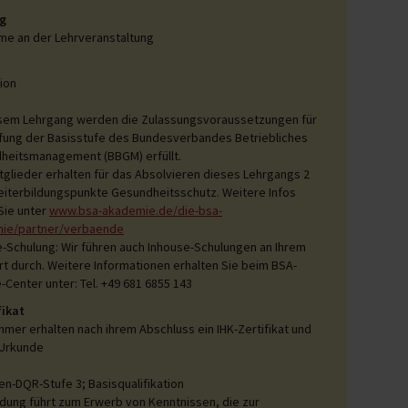
g
me an der Lehrveranstaltung
ion
esem Lehrgang werden die Zulassungsvoraussetzungen für
üfung der Basisstufe des Bundesverbandes Betriebliches
heitsmanagement (BBGM) erfüllt.
tglieder erhalten für das Absolvieren dieses Lehrgangs 2
eiterbildungspunkte Gesundheitsschutz. Weitere Infos
Sie unter
www.bsa-akademie.de/die-bsa-
ie/partner/verbaende
-Schulung: Wir führen auch Inhouse-Schulungen an Ihrem
t durch. Weitere Informationen erhalten Sie beim BSA-
-Center unter: Tel. +49 681 6855 143
fikat
ehmer erhalten nach ihrem Abschluss ein IHK-Zertifikat und
-Urkunde
en-DQR-Stufe 3; Basisqualifikation
ldung führt zum Erwerb von Kenntnissen, die zur