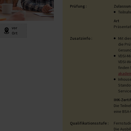
Prüfung
Zulassun
Teilnah
Art
Präsentat
vor
Ort
Zusatzinfo
Mit di
die Pr
Gesund
VDSI-Mi
VDSI-W
finden 
akadem
Inhouse
Standor
Service
IHK-Zerti
Die Teiln
eine BSA
Qualifikationsstufe
Fernstudi
Die Ausbi