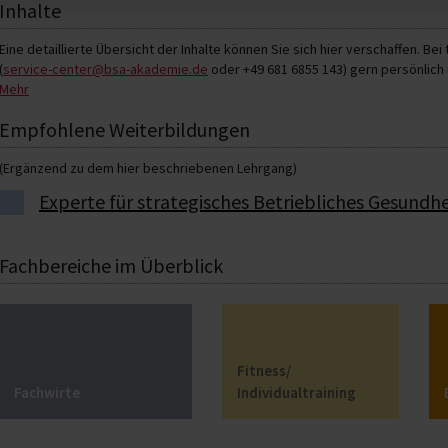
Hinweis
Inhalte
Mit diesem Lehrgang werden die Zulassungsvoraussetzungen für die Prüf
Gesundheitsmanagement (BBGM) erfüllt.
Eine detaillierte Übersicht der Inhalte können Sie sich hier verschaffen. 
(
service-center@bsa-akademie.de
oder +49 681 6855 143) gern persönlich u
VDSI-Mitglieder erhalten für das Absolvieren dieses Lehrgangs 2 VDSI-Wei
Mehr
Grundlagen des BGM
Heutige und zukünftige Arbeitswelt
Empfohlene Weiterbildungen
Gesundheit in der Arbeitswelt
Handlungsansätze für ein BGM
(Ergänzend zu dem hier beschriebenen Lehrgang)
Rahmenbedingungen des BGM
Experte für strategisches Betriebliches Gesun
Luxemburger Deklaration zur Betrieblichen Gesundheitsförderung (B
Gesetzliche Grundlagen eines BGM
Verordnungen, Leitlinien und Normen eines BGM
Fachbereiche im Überblick
Arbeit und Gesundheit
Gesundheit und Gesundheitsverhalten
Mensch im Arbeitssystem
Belastung und Beanspruchung
Psychische Gesundheit in der Arbeitswelt
Fitness/
Gesundheit als Managementansatz
Fachwirte
Individualtraining
Ziele eines BGM
Strukturen im BGM
Organisation und Ablauf eines BGM