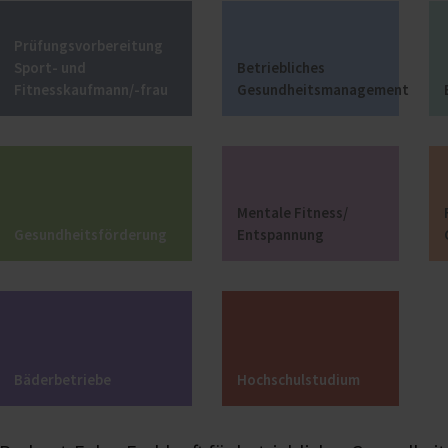
Schritte zum erfolgreichen BGM
Bedarfsbestimmung und BGM-Einstieg
Prüfungsvorbereitung
Analyse der betrieblichen Gesundheitssituation
Sport- und
Betriebliches
Planung zielgerichteter Maßnahmen
Fitnesskaufmann/-frau
Gesundheitsmanagement
Umsetzung von Maßnahmen
Überprüfung der Wirksamkeit
Nachhaltigkeit und kontinuierliche Verbesserung
Mentale Fitness/
Gesundheitsförderung
Entspannung
Bäderbetriebe
Hochschulstudium