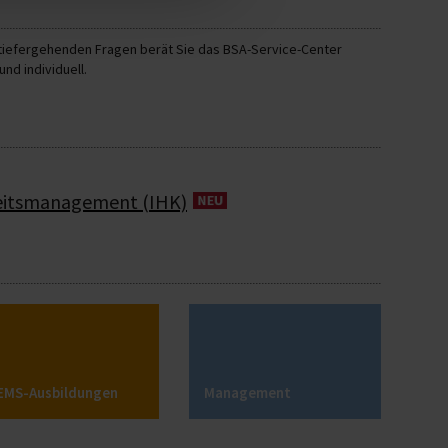
ung der Basisstufe des Bundesverbandes Betriebliches
Bei tiefergehenden Fragen berät Sie das BSA-Service-Center
nd individuell.
terbildungspunkte Gesundheitsschutz.
dheitsmanagement (IHK)
GF)
EMS-Ausbildungen
Management