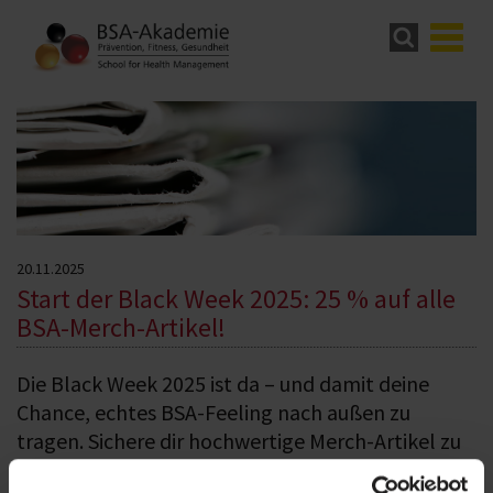
20.11.2025
Start der Black Week 2025: 25 % auf alle
BSA-Merch-Artikel!
Die Black Week 2025 ist da – und damit deine
Chance, echtes BSA-Feeling nach außen zu
tragen. Sichere dir hochwertige Merch-Artikel zu
einem einmaligen Preisnachlass.