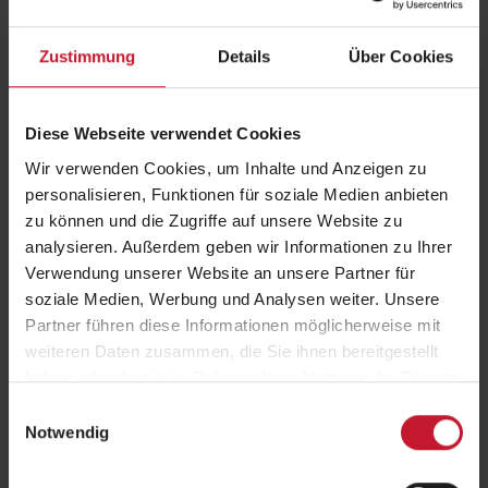
Zustimmung
Details
Über Cookies
Diese Webseite verwendet Cookies
Es ist wieder soweit!
Wir verwenden Cookies, um Inhalte und Anzeigen zu
personalisieren, Funktionen für soziale Medien anbieten
Heute startet die
Black Week 2025
– und damit die perfekte
zu können und die Zugriffe auf unsere Website zu
Gelegenheit, unseren BSA-Spirit sichtbar zu machen. Vom
24. bis 28.
analysieren. Außerdem geben wir Informationen zu Ihrer
November 2025
erhältst du
25 % Rabatt
auf das komplette
Verwendung unserer Website an unsere Partner für
Merchandise-Sortiment im Online-Shop.
soziale Medien, Werbung und Analysen weiter. Unsere
Egal ob
bequemer Hoodie
,
sportliches T-Shirt
,
stylische Basecap
Partner führen diese Informationen möglicherweise mit
oder
praktische Trinkflasche
– jetzt ist der ideale Moment, deine
weiteren Daten zusammen, die Sie ihnen bereitgestellt
Lieblingsartikel zu sichern oder anderen eine Freude zu bereiten.
haben oder die sie im Rahmen Ihrer Nutzung der Dienste
Unsere Merch-Kollektion steht für
Stärke, Originalität
und den
gesammelt haben.
Einwilligungsauswahl
Antrieb zur Weiterentwicklung
– Werte, die wir gemeinsam leben.
Notwendig
Jetzt kaufen!