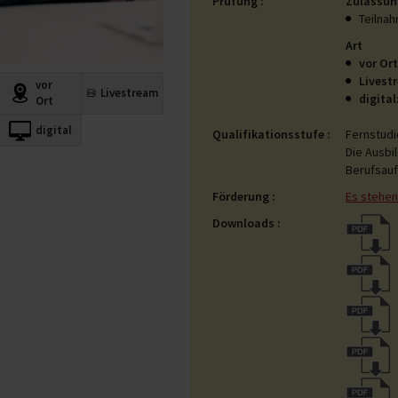
Prüfung
Zulassun
Teilnah
Art
vor Ort
Livest
vor
Livestream
digital
Ort
digital
Qualifikationsstufe
Fernstudi
Die Ausbi
Berufsauf
Förderung
Es stehen
Downloads