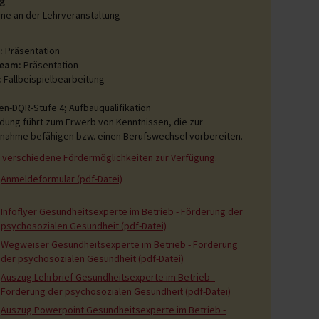
g
me an der Lehrveranstaltung
:
Präsentation
ream:
Präsentation
:
Fallbeispielbearbeitung
en-DQR-Stufe 4; Aufbauqualifikation
ldung führt zum Erwerb von Kenntnissen, die zur
nahme befähigen bzw. einen Berufswechsel vorbereiten.
 verschiedene Fördermöglichkeiten zur Verfügung.
Anmeldeformular (pdf-Datei)
Infoflyer Gesundheitsexperte im Betrieb - Förderung der
psychosozialen Gesundheit (pdf-Datei)
Wegweiser Gesundheitsexperte im Betrieb - Förderung
der psychosozialen Gesundheit (pdf-Datei)
Auszug Lehrbrief Gesundheitsexperte im Betrieb -
Förderung der psychosozialen Gesundheit (pdf-Datei)
Auszug Powerpoint Gesundheitsexperte im Betrieb -