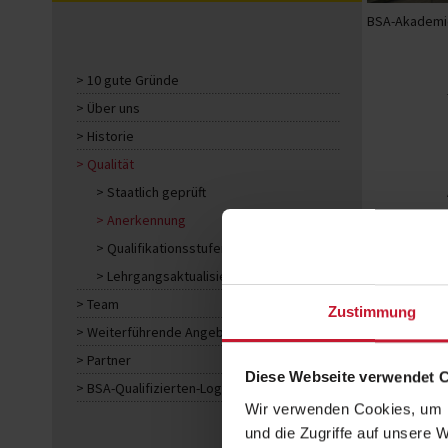
BSA-Akademie
10 gute Gründe
Über uns
Historie
Qualität
Staatlich geprüft
Anerkennung
Qualifikationsstufen
Lehrgangsaktualisierungen
Team
Zustimmung
Weiterführende Angebote
Partner
Diese Webseite verwendet 
BSA-Qualifizierten-Logos
Wir verwenden Cookies, um I
und die Zugriffe auf unsere 