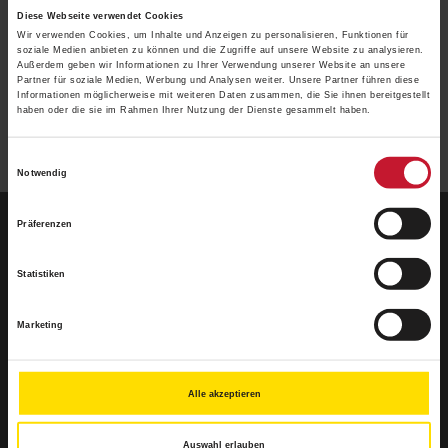
Videos
Downloads
Diese Webseite verwendet Cookies
Wir verwenden Cookies, um Inhalte und Anzeigen zu personalisieren, Funktionen für
soziale Medien anbieten zu können und die Zugriffe auf unsere Website zu analysieren.
Außerdem geben wir Informationen zu Ihrer Verwendung unserer Website an unsere
Partner für soziale Medien, Werbung und Analysen weiter. Unsere Partner führen diese
Informationen möglicherweise mit weiteren Daten zusammen, die Sie ihnen bereitgestellt
haben oder die sie im Rahmen Ihrer Nutzung der Dienste gesammelt haben.
Einwilligungsauswahl
Notwendig
Präferenzen
BSA-Akademie
Zentrale
Statistiken
Hermann-Neuberger-Straße 3
66123 Saarbrücken
Marketing
Telefon: +49 681 6855-0
Telefax: +49 681 6855-100
info@bsa-akademie.de
Alle akzeptieren
Auswahl erlauben