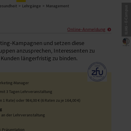
Gesundheit
Lehrgänge
Management
Online-Anmeldung
eting-­Kampagnen und setzen diese
ruppen anzusprechen, Inter­essenten zu
unden längerfristig zu binden.
arketing-Manager
mit 3 Tagen Lehrveranstaltung
in 1 Rate) oder 984,00 € (6 Raten zu je 164,00 €)
g
 an der Lehrveranstaltung
t:
Präsentation