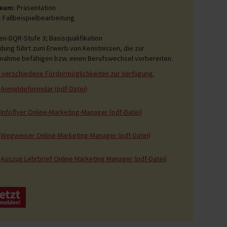
ream:
Präsentation
:
Fallbeispielbearbeitung
en-DQR-Stufe 3; Basisqualifikation
ldung führt zum Erwerb von Kenntnissen, die zur
nahme befähigen bzw. einen Berufswechsel vorbereiten.
 verschiedene Fördermöglichkeiten zur Verfügung.
Anmeldeformular (pdf-Datei)
Infoflyer Online-Marketing-Manager (pdf-Datei)
Wegweiser Online-Marketing-Manager (pdf-Datei)
Auszug Lehrbrief Online Marketing Manager (pdf-Datei)