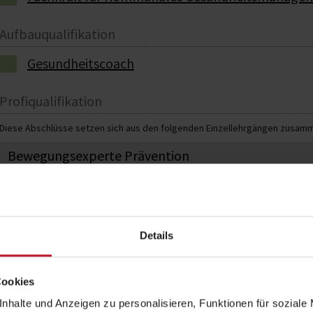
Aufbauqualifikation
Gesundheitscoach
Profiqualifikation
Diese Abschlüsse setzen sich aus den folgenden Einzellehrgängen zusamme
Bewegungsexperte Prävention
Lehrer für Prävention und Gesundheitsförderung
Details
Lehrgangspakete
Diese Abschlüsse setzen sich aus den folgenden Einzellehrgängen zusamme
Cookies
Gesundheitsförderung in Betrieben und öffentliche
nhalte und Anzeigen zu personalisieren, Funktionen für soziale