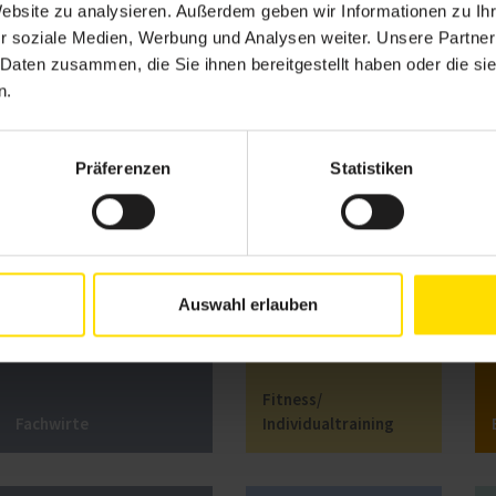
Website zu analysieren. Außerdem geben wir Informationen zu I
r soziale Medien, Werbung und Analysen weiter. Unsere Partner
Coachingmethoden in der Gesundheitsförderung
 Daten zusammen, die Sie ihnen bereitgestellt haben oder die s
n.
Podcast-Folge Fachbereich Gesundheitsförderung
Um externe Inhalte anzuzeigen, aktivieren Sie bitte Cookies der Kategorie 
Präferenzen
Statistiken
Datenschutzerklärung
.
Fachbereiche im Überblick
Auswahl erlauben
Fitness/
Fachwirte
Individualtraining