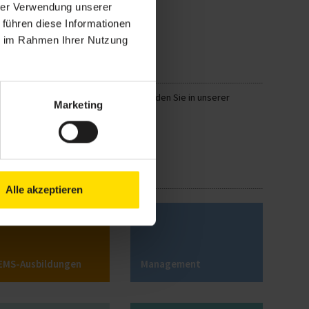
hrer Verwendung unserer
 führen diese Informationen
ie im Rahmen Ihrer Nutzung
"Marketing". Weitere Informationen finden Sie in unserer
Marketing
Alle akzeptieren
EMS-Ausbildungen
Management