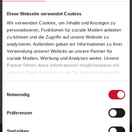
Ernährung oder Gesundheit?
Diese Webseite verwendet Cookies
In unserer Experten-Liste finden Sie den richtigen Ansprechpartner.
Wir verwenden Cookies, um Inhalte und Anzeigen zu
Gerne stellen Ihnen unsere Mitarbeiter der Pressestelle den
personalisieren, Funktionen für soziale Medien anbieten
gewünschten Kontakt her. Sollte ein Experte in dem von Ihnen
zu können und die Zugriffe auf unsere Website zu
gewünschten Themengebiet fehlen, kontaktieren Sie uns gerne, wir
werden, wenn möglich, einen passenden Ansprechpartner finden.
analysieren. Außerdem geben wir Informationen zu Ihrer
Verwendung unserer Website an unsere Partner für
> Weiterführende Infos: Pressekontakt
soziale Medien, Werbung und Analysen weiter. Unsere
Partner führen diese Informationen möglicherweise mit
Auswahl an Experten:
weiteren Daten zusammen, die Sie ihnen bereitgestellt
An der BSA-Akademie stehen mehr als 300 Referenten und
haben oder die sie im Rahmen Ihrer Nutzung der Dienste
Mitarbeiter als Ansprechpartner zur Verfügung.
gesammelt haben.
Einwilligungsauswahl
Übersicht "Expertenservice"
Notwendig
Präferenzen
Statistiken