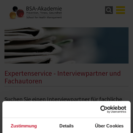
Expertenservice - Interviewpartner und
Fachautoren
Suchen Sie einen Interviewpartner für fachliche
Fragen, beispielsweise aus den Bereichen duales
Studiensystem, europaweit anerkannte Bachelor-
und Master-Studiengänge, Studienfinanzierung/-
Zustimmung
Details
Über Cookies
förderung, Prävention, Fitness, Management,