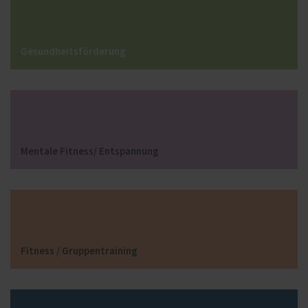
Gesundheitsförderung
Mentale Fitness/ Entspannung
Fitness / Gruppentraining