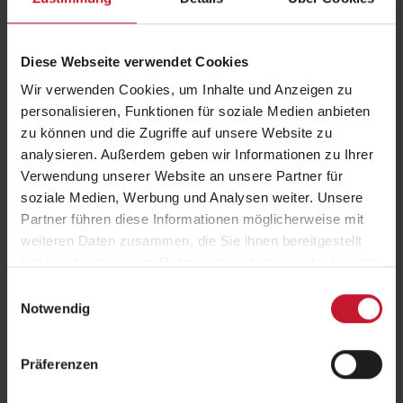
Fachkraft für Betriebliches
Gesundheitsmanagement (IHK)
Fitnesscoach
Diese Webseite verwendet Cookies
Wir verwenden Cookies, um Inhalte und Anzeigen zu
personalisieren, Funktionen für soziale Medien anbieten
Fachbereiche im Überblick
zu können und die Zugriffe auf unsere Website zu
analysieren. Außerdem geben wir Informationen zu Ihrer
Verwendung unserer Website an unsere Partner für
soziale Medien, Werbung und Analysen weiter. Unsere
Partner führen diese Informationen möglicherweise mit
Fachwirte
weiteren Daten zusammen, die Sie ihnen bereitgestellt
haben oder die sie im Rahmen Ihrer Nutzung der Dienste
gesammelt haben.
Einwilligungsauswahl
Notwendig
Fitness/ Individualtraining
Präferenzen