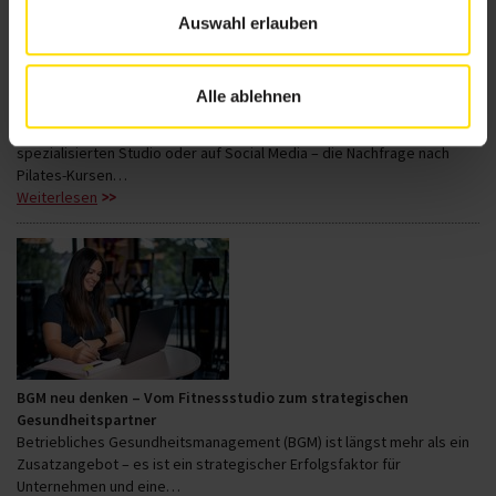
Auswahl erlauben
Pilates im Trend: Warum das Training aktuell boomt – und für wen
Alle ablehnen
es geeignet ist
Pilates erlebt derzeit ein starkes Comeback. Ob im Fitnessstudio, im
spezialisierten Studio oder auf Social Media – die Nachfrage nach
Pilates-Kursen…
Weiterlesen
BGM neu denken – Vom Fitnessstudio zum strategischen
Gesundheitspartner
Betriebliches Gesundheitsmanagement (BGM) ist längst mehr als ein
Zusatzangebot – es ist ein strategischer Erfolgsfaktor für
Unternehmen und eine…