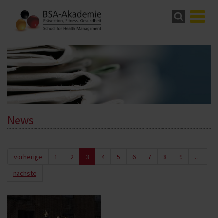
News
vorherige
1
2
3
4
5
6
7
8
9
…
nächste