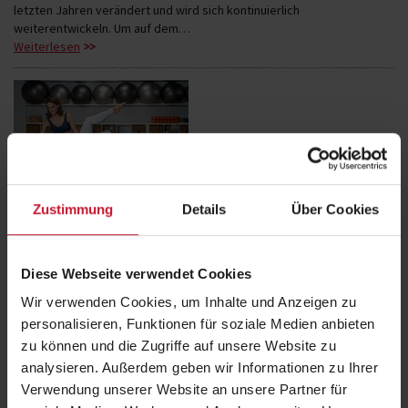
letzten Jahren verändert und wird sich kontinuierlich
weiterentwickeln. Um auf dem…
Weiterlesen
Pilates als Beruf: So gelingt der Einstieg als Kursleiter/in
Pilates boomt – und mit der steigenden Nachfrage wächst auch der
Zustimmung
Details
Über Cookies
Bedarf an qualifizierten Trainerinnen und Trainern. Viele entdecken
die…
Weiterlesen
Diese Webseite verwendet Cookies
Wir verwenden Cookies, um Inhalte und Anzeigen zu
personalisieren, Funktionen für soziale Medien anbieten
zu können und die Zugriffe auf unsere Website zu
analysieren. Außerdem geben wir Informationen zu Ihrer
Verwendung unserer Website an unsere Partner für
Pilates Wirkung erklärt: Warum das Training Tiefenmuskulatur,