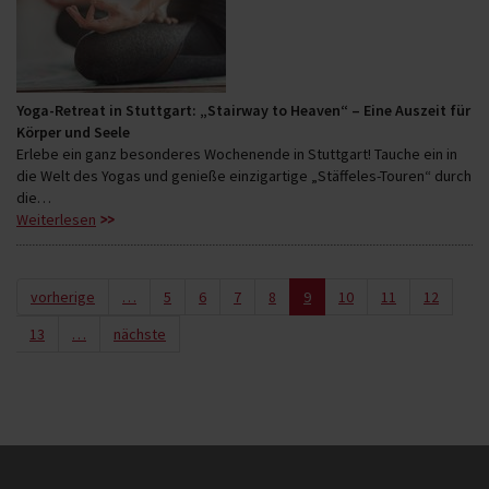
Yoga-Retreat in Stuttgart: „Stairway to Heaven“ – Eine Auszeit für
Körper und Seele
Erlebe ein ganz besonderes Wochenende in Stuttgart! Tauche ein in
die Welt des Yogas und genieße einzigartige „Stäffeles-Touren“ durch
die…
Weiterlesen
vorherige
…
5
6
7
8
9
10
11
12
13
…
nächste