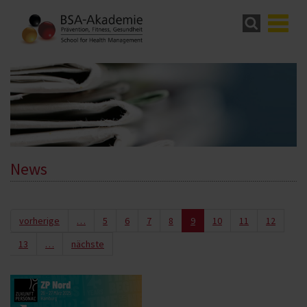
News
vorherige
…
5
6
7
8
9
10
11
12
13
…
nächste