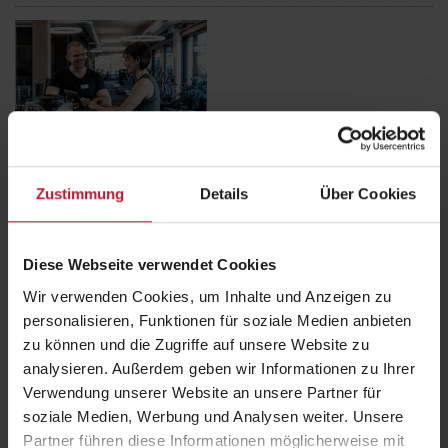
Qualifiziert: offizielles Logo für BSA-Absolventen
Die BSA-Akademie bietet Absolventinnen und Absolventen die
Zustimmung
Details
Über Cookies
Möglichkeit, ihre erfolgreiche Weiterbildung mit dem offiziellen BSA-
Qualifizierten-Logo zu…
Weiterlesen
Diese Webseite verwendet Cookies
Wir verwenden Cookies, um Inhalte und Anzeigen zu
personalisieren, Funktionen für soziale Medien anbieten
zu können und die Zugriffe auf unsere Website zu
analysieren. Außerdem geben wir Informationen zu Ihrer
Verwendung unserer Website an unsere Partner für
soziale Medien, Werbung und Analysen weiter. Unsere
FIBO Congress 2025: Entdecken Sie die neuesten Erkenntnisse im
Partner führen diese Informationen möglicherweise mit
Training!