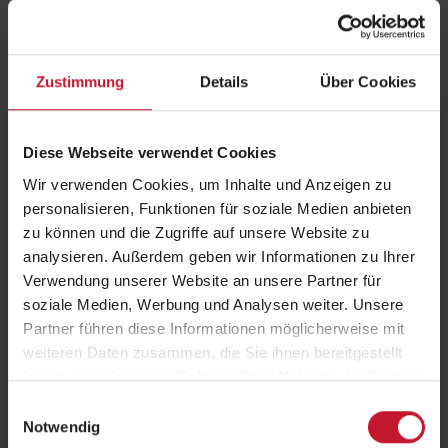
Sportvereinen, tätig sind und dort gesundheitsfördernde
Maßnahmen umsetzen wollen.
Für die Teilnahme werden theoretische und praktische Vorkenntnisse
in einem oder mehreren der Handlungsfelder Bewegung, Ernährung
Zustimmung
Details
Über Cookies
und Stressbewältigung/Entspannung vorausgesetzt.
Was macht ein Gesundheitscoach?
Diese Webseite verwendet Cookies
Gesundheitscoachs beraten ihre Kunden zur gesunden
Wir verwenden Cookies, um Inhalte und Anzeigen zu
Lebensführung. Durch den zielgerichteten Einsatz
personalisieren, Funktionen für soziale Medien anbieten
gesundheitspsychologischer Techniken werden diese beim Aufbau
zu können und die Zugriffe auf unsere Website zu
und der Beibehaltung eines gesundheitsförderlichen Lebensstils
analysieren. Außerdem geben wir Informationen zu Ihrer
unterstützt. Im Fokus stehen dabei das individuelle Bewegungs-,
Ernährungs- und Entspannungsverhalten. Um möglichst viele
Verwendung unserer Website an unsere Partner für
Zielgruppen zu erreichen und deren gesundheitsbeeinflussenden
soziale Medien, Werbung und Analysen weiter. Unsere
Lebensumstände hinreichend mitzuberücksichtigen, sind sie in der
Partner führen diese Informationen möglicherweise mit
Lage, gesundheitsfördernde Maßnahmen in den Handlungsfeldern
weiteren Daten zusammen, die Sie ihnen bereitgestellt
Bewegung, Ernährung und Stressbewältigung für verschiedene
haben oder die sie im Rahmen Ihrer Nutzung der Dienste
Lebenswelten, wie z. B. KiTa, Schule, Betrieb oder Gemeinde, zu
planen und umzusetzen.
gesammelt haben.
Einwilligungsauswahl
Notwendig