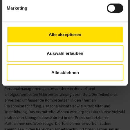
Arbeitnehmer einzugehen und damit zum Wohle des Unternehmens
Marketing
zu handeln. Moderne, offene Führungsstrukturen, die einen engen
Austausch zwischen Arbeitnehmer und Vorgesetzten ermöglichen,
Mentorenprogramme sowie regelmäßige Feedbackgespräche sowie
Meetings zur fortwährenden Entwicklung und Informationsaustausch
sind nur wenige der essentiellen Tools, die es zu integrieren gilt. Will
Alle akzeptieren
man diese Generation auch noch länger halten, sollte ebenfalls auf
scharfe Kontrolle und strikte Rahmenbedingungen verzichtet
werden. Dafür bieten eine solide Vertrauensbasis, ein
Auswahl erlauben
abwechslungsreicher Arbeitsplatz mit Raum und Zeit zur offenen
Kommunikation auf selber Ebene die Möglichkeit zur vollen Entfaltung
eines hohen Potentials.
Alle ablehnen
Im Rahmen des neuen BSA-Lehrgangs
Personal- und Teammanager/in
werden spezielle Kenntnisse und Fertigkeiten im
Personalmanagement, insbesondere in der ziel- und
erfolgsorientierten Mitarbeiterführung vermittelt. Die Teilnehmer
erwerben umfassende Kompetenzen in den Themen
Personalbeschaffung, Personaleinsatz sowie Mitarbeiter und
Teamführung. Das vermittelte Wissen wird ergänzt durch eine Vielzahl
praktischer Übungen sowie direkt in der Praxis umsetzbarer
Maßnahmen und Werkzeuge. Die Teilnehmer erwerben zudem
Kenntnisse in den Bereichen Arbeitsrecht und Organisation, um im