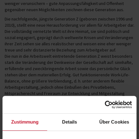
weniger verunsichern – gute Anpassungsfähigkeit und Offenheit
gegenüber neuen Möglichkeiten zeichnen diese Generation aus.
Die nachfolgende, jüngste Generation Z (geboren zwischen 1996 und
2010), stellt eine neue Herausforderung vor allem für Arbeitgeber dar.
Die vollständig vernetzte Welt ist ihre Heimat, sie sind politisch und
sozial engagiert, geprägt durch weltweite Krisen und Veränderungen
ihrer Zeit sehen sie alles realistischer und weisen eine eher weniger
treue und sehr distanzierte Beziehung zum Arbeitgeber auf.
Die nun in die Arbeitswelt eintretende Generation Z weist besonders
stark die Veränderung der Denkweise der Gesellschaft auf: sinnhafte,
erfüllende und zweckbringende Arbeit sowie das persönliche Glück
stehen über dem materiellen Erfolg. Gut funktionierende Work-Life-
Balance, ohne größere Verblendung, d. h. unter anderem flexible
Arbeitsgestaltung, jedoch ohne Einbußen des Privatlebens,
Mitspracherecht und Freiraum zur Entwicklung und Mitgestaltung
sowie Rücksichtnahme und Toleranz sind die Punkte, die dieser
Generation enorm wichtig sind und die sie bei ihrem Arbeitgeber
suchen. Dafür bieten sie aber auch viel: flexible Einsetzbarkeit,
Fähigkeit schnell und zielgerichtet zu lernen, sie sind immer auf dem
Zustimmung
Details
Über Cookies
neuesten Stand und bieten nahezu permanente Leistungsfähigkeit.
Wie sollen Arbeitgeber also dieser fordernden, jungen Generation