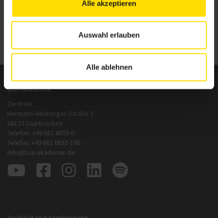
BSA-Akademie
Alle akzeptieren
Zurück
zur Übersicht
Auswahl erlauben
Alle ablehnen
BSA-Akademie
Zentrale
Hermann-Neuberger-Straße 3
66123 Saarbrücken
Telefon: +49 681 6855-0
Telefax: +49 681 6855-100
info@bsa-akademie.de
Qualität und Anerkennung