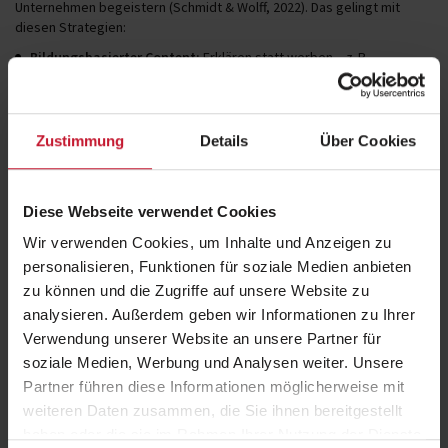
Unternehmen begeistern (Schmidt & Wolff, 2022). Das gelingt mit
diesen Strategien:
Bildungsbasierter Content:
Erklären statt werben – z. B.
Trainingsvideos, Reels mit Übungstipps oder Ernährungshacks.
Storytelling:
Persönliche Transformationen und echte
Kundengeschichten wecken Emotionen und Vertrauen.
Zustimmung
Details
Über Cookies
Regelmäßigkeit:
Ein durchdachter Content-Plan sorgt für
kontinuierliche Sichtbarkeit.
Plattformgerechtigkeit:
Je nach Zielgruppe funktionieren
Diese Webseite verwendet Cookies
Instagram, TikTok oder YouTube unterschiedlich – Content sollte
Wir verwenden Cookies, um Inhalte und Anzeigen zu
angepasst werden.
personalisieren, Funktionen für soziale Medien anbieten
Begriffe wie „Fitnessblog“, „Rezeptideen für Sportler“ oder
zu können und die Zugriffe auf unsere Website zu
„Trainingsplan für Einsteiger“ zählen dabei zu beliebten Keywords,
analysieren. Außerdem geben wir Informationen zu Ihrer
die gezielt eingebunden werden können.
Verwendung unserer Website an unsere Partner für
soziale Medien, Werbung und Analysen weiter. Unsere
Trends im Fitness-Marketing: Kurzvideos, Mikro-
Partner führen diese Informationen möglicherweise mit
Influencer & KI
weiteren Daten zusammen, die Sie ihnen bereitgestellt
haben oder die sie im Rahmen Ihrer Nutzung der Dienste