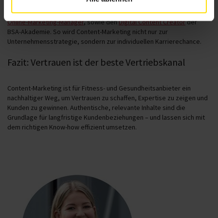
zur Content-Planung, als auch praktisches Kow-How zur Erstellung
erfolgreichen Contents erlernen möchten, buchen Sie gerne den
Online-Marketing-Manager
, sowie den
Digital Content Creator
der
BSA-Akademie. So wird Content-Marketing nicht nur zur
Unternehmensstrategie, sondern zur individuellen Karrierechance.
Fazit: Vertrauen ist der beste Vertriebskanal
Content-Marketing ist für Fitness- und Gesundheitsanbieter ein
nachhaltiger Weg, um Vertrauen zu schaffen, Expertise zu zeigen und
Kunden zu gewinnen. Authentische, relevante Inhalte sind die
Grundlage für langfristige Kundenbeziehungen – und lassen sich mit
dem richtigen Know-how effizient umsetzen.