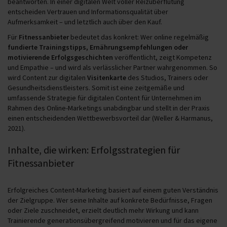
beantworten.
In einer digitalen Welt voller Reizüberflutung
entscheiden Vertrauen und Informationsqualität über
Aufmerksamkeit – und letztlich auch über den Kauf.
Für
Fitnessanbieter
bedeutet das konkret: Wer online regelmäßig
fundierte Trainingstipps, Ernährungsempfehlungen oder
motivierende Erfolgsgeschichten
veröffentlicht, zeigt Kompetenz
und Empathie – und wird als verlässlicher Partner wahrgenommen. So
wird Content zur digitalen
Visitenkarte
des Studios, Trainers oder
Gesundheitsdienstleisters. Somit ist eine zeitgemäße und
umfassende Strategie für digitalen Content für Unternehmen im
Rahmen des Online-Marketings unabdingbar und stellt in der Praxis
einen entscheidenden Wettbewerbsvorteil dar (Weller & Harmanus,
2021).
Inhalte, die wirken: Erfolgsstrategien für
Fitnessanbieter
Erfolgreiches Content-Marketing basiert auf einem guten Verständnis
der Zielgruppe. Wer seine Inhalte auf konkrete Bedürfnisse, Fragen
oder Ziele zuschneidet, erzielt deutlich mehr Wirkung und kann
Trainierende generationsübergreifend motivieren und für das eigene