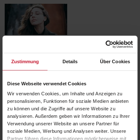
In stressigen Momenten hilft es so manches Mal, erst einmal tief
durchzuatmen. Auch die Körperhaltung, die sich hauptsächlich über
die Position der Wirbelsäule definiert, hat einen großen Einfluss auf
uns. Dabei stehen Atmung und Haltung in einem ständigen
Zustimmung
Details
Über Cookies
Wechselverhältnis. So kann eine auf Dauer eingeschränkte Atmung zu
einer Versteifung der Brustwirbelsäule führen und umgekehrt kann
sich bspw. die Lungenkapazität bei einer
Diese Webseite verwendet Cookies
Brustwirbelsäulenverkrümmung langfristig verringern. Beides wird
den Betroffenen wahrscheinlich auch im seelischen Bereich
Wir verwenden Cookies, um Inhalte und Anzeigen zu
beeinflussen. Vielfältige Redewendungen wie „den Kopf hängen
personalisieren, Funktionen für soziale Medien anbieten
lassen“, „jemanden den Rücken frei halten“ oder „Rückgrat zeigen“
zu können und die Zugriffe auf unsere Website zu
verdeutlichen den Zusammenhang.
analysieren. Außerdem geben wir Informationen zu Ihrer
Verwendung unserer Website an unsere Partner für
Sich im Alltag durch richtiges Atmen zur Ruhe
soziale Medien, Werbung und Analysen weiter. Unsere
bringen
Partner führen diese Informationen möglicherweise mit