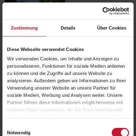
Zustimmung
Details
Über Cookies
Durch regelmäßiges, moderates sportliches Ausdauertraining
steigen körpereigene Killerzellen und Immunglobine an.
Immunglobuline sind körpereigene Eiweiße, die gezielt zur Abwehr
Diese Webseite verwendet Cookies
von Krankheitserregern vom Körper eingesetzt werden. Sportler
Wir verwenden Cookies, um Inhalte und Anzeigen zu
würden demnach generell über eine höhere Immunbarriere verfügen
personalisieren, Funktionen für soziale Medien anbieten
und seien somit besser gegen Erkältungen geschützt. Bei akuten
Erkältungen und bei Fieber ist Sport allerdings eine Kontraindikation,
zu können und die Zugriffe auf unsere Website zu
da körperliche Anstrengung das Immunsystem in diesem Fall
analysieren. Außerdem geben wir Informationen zu Ihrer
schwächt.
Verwendung unserer Website an unsere Partner für
soziale Medien, Werbung und Analysen weiter. Unsere
Es muss jedoch nicht immer Sport sein. Spaziergänge an der frischen
Partner führen diese Informationen möglicherweise mit
Luft befeuchten die Atemwege und erhöhen somit auch die
Immunabwehr. Wer viel drinnen ist, sollte darauf achten regelmäßig
weiteren Daten zusammen, die Sie ihnen bereitgestellt
an die frische Luft zu gehen.
haben oder die sie im Rahmen Ihrer Nutzung der Dienste
gesammelt haben.
Der 30. März ist der "Mache-einen-Spaziergang-im-Park-Tag"
Einwilligungsauswahl
Notwendig
Aufgrund der aktuellen Situation sollte der Spaziergang jedoch