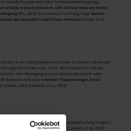
liären Verpflichtungen und vollen Terminkalendern geprägt,
ch erfüllte in Deutschland im Jahr 2019 nur etwa ein Viertel
räftigung
(RKI, 2019). Doch neuere Forschung zeigt:
Bereits
können die Gesundheit und Fitness verbessern
(Islam et al.,
exibel in den Alltag integrieren lassen. Sie dauern oft weniger
urchgeführt (Islam et al., 2022). Dabei handelt es sich um
 umsetzbar sind. Bewegungssnacks können dabei kraft- oder
24). Beispiele sind etwa
schnelles Treppensteigen, kurze
t
(Jenkins, 2019; Kowalsky et al., 2019).
eitliche Parameter. Sie können die Ausdauerleistung steigern,
ahme verbessern (Allison et al., 2017; Jenkins et al., 2019).