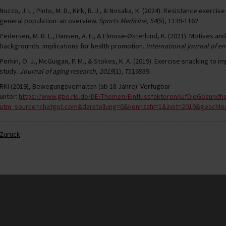
Nuzzo, J. L., Pinto, M. D., Kirk, B. J., & Nosaka, K. (2024). Resistance exerc
general population: an overview.
Sports Medicine
,
54
(5), 1139-1162.
Pedersen, M. R. L., Hansen, A. F., & Elmose-Østerlund, K. (2021). Motives and
backgrounds: implications for health promotion.
International journal of e
Perkin, O. J., McGuigan, P. M., & Stokes, K. A. (2019). Exercise snacking to i
study.
Journal of aging research
,
2019
(1), 7516939.
RKI (2019), Bewegungsverhalten (ab 18 Jahre). Verfügbar
unter:
https://www.gbe.rki.de/DE/Themen/EinflussfaktorenAufDieGesundh
utm_source=chatgpt.com&darstellung=0&kennzahl=1&zeit=2019&geschlec
Zurück