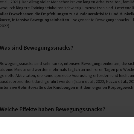
et al., 2021). Der Alltag vieler Menschen ist von langen Arbeitszeiten, fami
wodurch längere Trainingseinheiten schwierig umzusetzen sind.
Letztendli
aller Erwachsenen die Empfehlungen zur Ausdaueraktivität und Muskelk
kurze, intensive Bewegungseinheiten
– sogenannte Bewegungssnacks –
2022).
Was sind Bewegungssnacks?
Bewegungssnacks sind sehr kurze, intensive Bewegungseinheiten, die sich fl
als eine Minute und werden mehrmals täglich an mehreren Tagen pro Woche d
gezielte Aktivitäten, die keine spezielle Ausrüstung erfordern und leicht
ausdauerorientiert durchgeführt werden (Islam et al., 2022; Nuzzo et al., 20
intensive Gehintervalle oder Kniebeugen mit dem eigenen Körpergewich
Welche Effekte haben Bewegungssnacks?
Bewegungssnacks haben
positive Auswirkungen
auf verschiedene gesundh
indem sie das Herz-Kreislaufsystem stärken und die maximale Sauerstoffaufn