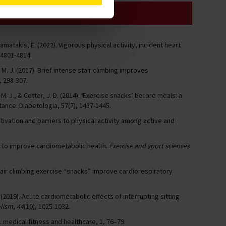
ern!
Stamatakis, E. (2022). Vigorous physical activity, incident heart
 4801-4814.
la, M. J. (2017). Brief intense stair climbing improves
), 298-307.
s, M. J., & Cotter, J. D. (2014). ‘Exercise snacks’ before meals: a
tance. Diabetologia, 57(7), 1437-1445.
motivation and barriers to physical activity among active and
tegy to improve cardiometabolic health.
Exercise and sport sciences
. Do stair climbing exercise “snacks” improve cardiorespiratory
. (2019). Acute cardiometabolic effects of interrupting sitting
olism
,
44
(10), 1025-1032.
. medical fitness and healthcare, 1, 76–79.