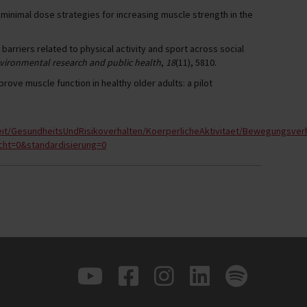
ise minimal dose strategies for increasing muscle strength in the
 barriers related to physical activity and sport across social
nvironmental research and public health
,
18
(11), 5810.
mprove muscle function in healthy older adults: a pilot
eit/GesundheitsUndRisikoverhalten/KoerperlicheAktivitaet/Bewegungsve
ht=0&standardisierung=0