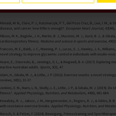
Tickets sich
Ahmadi, M. N., Clare, P. J., Katzmarzyk, P. T., del Pozo Cruz, B., Lee, I. M., & 
disease, and cancer: how little is enough?.
European Heart Journal
,
43
(46),
Allison, M. K., Baglole, J. H., Martin, B. J., Macinnis, M. J., Gurd, B. J., & Giba
cardiorespiratory fitness.
Medicine and science in sports and exercise
,
49
(2
Francois, M. E., Baldi, J. C., Manning, P. J., Lucas, S. J., Hawley, J. A., William
novel strategy to improve glycaemic control in individuals with insulin resis
Hoare, E., Stavreski, B., Jennings, G. L., & Kingwell, B. A. (2017). Exploring 
inactive Australian adults.
Sports
,
5
(3), 47.
Islam, H., Gibala, M. J., & Little, J. P. (2022). Exercise snacks: a novel stra
reviews
,
50
(1), 31-37.
Jenkins, E. M., Nairn, L. N., Skelly, L. E., Little, J. P., & Gibala, M. J. (2019)
fitness?.
Applied Physiology, Nutrition, and Metabolism
,
44
(6), 681-684.
Kowalsky, R. J., Jakicic, J. M., Hergenroeder, A., Rogers, R. J., & Gibbs, B. B
with resistance exercise breaks.
Applied Physiology, Nutrition, and Metab
Morsch, A. & Pelzer, F. (2024). Bewegung, Fitnesstraining und Sporttherapie