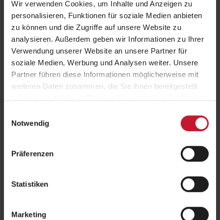
Wir verwenden Cookies, um Inhalte und Anzeigen zu
personalisieren, Funktionen für soziale Medien anbieten
zu können und die Zugriffe auf unsere Website zu
Anmerkungen
analysieren. Außerdem geben wir Informationen zu Ihrer
Verwendung unserer Website an unsere Partner für
soziale Medien, Werbung und Analysen weiter. Unsere
Partner führen diese Informationen möglicherweise mit
weiteren Daten zusammen, die Sie ihnen bereitgestellt
haben oder die sie im Rahmen Ihrer Nutzung der Dienste
*
Anzahl der Personen
gesammelt haben.
Einwilligungsauswahl
Notwendig
Interesse Fachbereich
Präferenzen
Statistiken
Hiermit willige ich ein, dass meine Telefonnummer verarbeitet wird, damit
mich die BSA-Akademie über Ihre Angebote kostenlos und unverbindlich
informieren darf. Mir ist bewusst, dass ich diese Einwilligung jederzeit mit
Marketing
Wirkung für die Zukunft, per E-Mail an
info@bsa-akademie.de
oder auf jedem