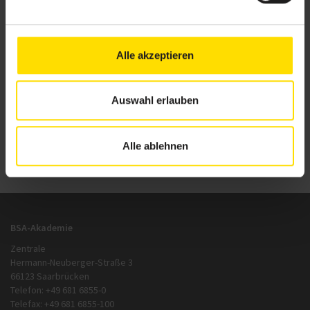
anderen und einfacheren Kommunikationsweg widerrufen kann. Mir ist
bewusst, dass durch den Widerruf der Einwilligung die Rechtmäßigkeit der
aufgrund der Einwilligung bis zum Widerruf erfolgten Verarbeitung nicht
berührt wird. Die
Datenschutzhinweise
habe ich zur Kenntnis genommen.
Alle akzeptieren
Bitte füllen Sie alle Felder, die mit einem Stern (*) markiert sind, aus.
Auswahl erlauben
Alle ablehnen
BSA-Akademie
Zentrale
Hermann-Neuberger-Straße 3
66123 Saarbrücken
Telefon: +49 681 6855-0
Telefax: +49 681 6855-100