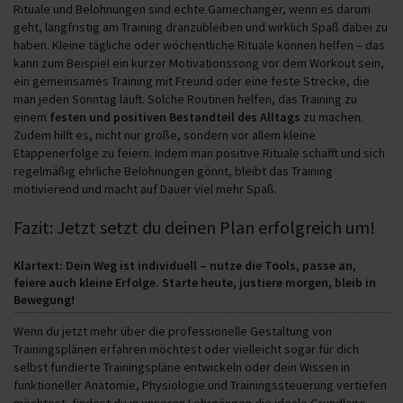
Rituale und Belohnungen sind echte Gamechanger, wenn es darum
geht, langfristig am Training dranzubleiben und wirklich Spaß dabei zu
haben. Kleine tägliche oder wöchentliche Rituale können helfen – das
kann zum Beispiel ein kurzer Motivationssong vor dem Workout sein,
ein gemeinsames Training mit Freund oder eine feste Strecke, die
man jeden Sonntag läuft. Solche Routinen helfen, das Training zu
einem
festen und positiven Bestandteil des Alltags
zu machen.
Zudem hilft es, nicht nur große, sondern vor allem kleine
Etappenerfolge zu feiern. Indem man positive Rituale schafft und sich
regelmäßig ehrliche Belohnungen gönnt, bleibt das Training
motivierend und macht auf Dauer viel mehr Spaß.
Fazit: Jetzt setzt du deinen Plan erfolgreich um!
Klartext: Dein Weg ist individuell – nutze die Tools, passe an,
feiere auch kleine Erfolge. Starte heute, justiere morgen, bleib in
Bewegung!
Wenn du jetzt mehr über die professionelle Gestaltung von
Trainingsplänen erfahren möchtest oder vielleicht sogar für dich
selbst fundierte Trainingspläne entwickeln oder dein Wissen in
funktioneller Anatomie, Physiologie und Trainingssteuerung vertiefen
möchtest, findest du in unseren Lehrgängen die ideale Grundlage.