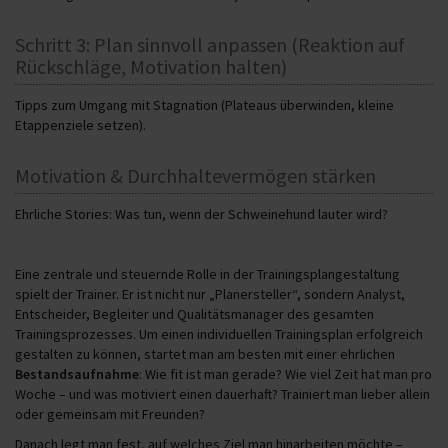
Schritt 3: Plan sinnvoll anpassen (Reaktion auf
Rückschläge, Motivation halten)
Tipps zum Umgang mit Stagnation (Plateaus überwinden, kleine
Etappenziele setzen).
Motivation & Durchhaltevermögen stärken
Ehrliche Stories: Was tun, wenn der Schweinehund lauter wird?
Eine zentrale und steuernde Rolle in der Trainingsplangestaltung
spielt der Trainer. Er ist nicht nur „Planersteller“, sondern Analyst,
Entscheider, Begleiter und Qualitätsmanager des gesamten
Trainingsprozesses. Um einen individuellen Trainingsplan erfolgreich
gestalten zu können, startet man am besten mit einer ehrlichen
Bestandsaufnahme
: Wie fit ist man gerade? Wie viel Zeit hat man pro
Woche – und was motiviert einen dauerhaft? Trainiert man lieber allein
oder gemeinsam mit Freunden?
Danach legt man fest, auf welches Ziel man hinarbeiten möchte –