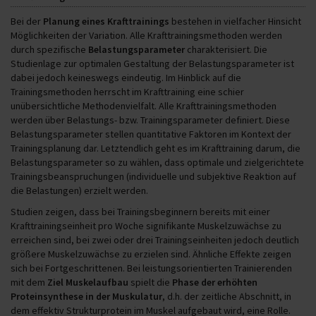
Bei der
Planung eines Krafttrainings
bestehen in vielfacher Hinsicht
Möglichkeiten der Variation. Alle Krafttrainingsmethoden werden
durch spezifische
Belastungsparameter
charakterisiert. Die
Studienlage zur optimalen Gestaltung der Belastungsparameter ist
dabei jedoch keineswegs eindeutig. Im Hinblick auf die
Trainingsmethoden herrscht im Krafttraining eine schier
unübersichtliche Methodenvielfalt. Alle Krafttrainingsmethoden
werden über Belastungs- bzw. Trainingsparameter definiert. Diese
Belastungsparameter stellen quantitative Faktoren im Kontext der
Trainingsplanung dar. Letztendlich geht es im Krafttraining darum, die
Belastungsparameter so zu wählen, dass optimale und zielgerichtete
Trainingsbeanspruchungen (individuelle und subjektive Reaktion auf
die Belastungen) erzielt werden.
Studien zeigen, dass bei Trainingsbeginnern bereits mit einer
Krafttrainingseinheit pro Woche signifikante Muskelzuwächse zu
erreichen sind, bei zwei oder drei Trainingseinheiten jedoch deutlich
größere Muskelzuwächse zu erzielen sind. Ähnliche Effekte zeigen
sich bei Fortgeschrittenen. Bei leistungsorientierten Trainierenden
mit dem
Ziel
Muskelaufbau
spielt die
Phase der erhöhten
Proteinsynthese in der Muskulatur
, d.h. der zeitliche Abschnitt, in
dem effektiv Strukturprotein im Muskel aufgebaut wird, eine Rolle.