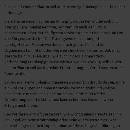
Zu viel auf einmal? Plan zu voll oder zu wenig Erholung? Lass dich nicht
entmutigen.
Viele Trainerende machen am Anfang typische Fehler, die nicht nur
den Spaß am Training nehmen, sondern oft auch den Erfolg
ausbremsen. Einer der häufigsten Stolpersteine ist es, direkt
mit zu
viel Ehrgeiz
zu starten: Die Trainingswoche ist komplett
durchgetaktet, Pausen werden einfach gestrichen und der
Organismus kommt mit der Regeneration kaum hinterher. Dabei ist
gerade beim Muskelaufbau wie auch in der Halbmarathon-
Vorbereitung Erholung genauso wichtig wie das Training selbst. Wer
seinen Plan zu voll packt, riskiert Überlastungen, Verletzungen oder
Demotivation.
Ein anderer Fehler: planlos trainieren und einfach draufloslegen, ohne
ein Ziel vor Augen und ohne Kontrolle, wo man steht und welche
Fortschritte man macht. Ohne messbare Ziele fehlt oft die
Orientierung und die Motivation kann schnell nachlassen, wenn
Erfolge ausbleiben.
Des Weiteren wird oft vergessen, wie wichtig eine korrekte Technik
ist – egal, ob beim Krafttraining oder beim Ausdauertraining. Wer
neue Übungen einfach kopiert, ohne auf die richtige Ausführung zu