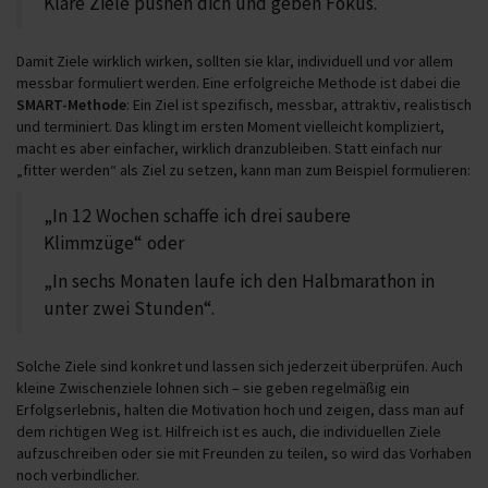
Klare Ziele pushen dich und geben Fokus.
Damit Ziele wirklich wirken, sollten sie klar, individuell und vor allem
messbar formuliert werden. Eine erfolgreiche Methode ist dabei die
SMART-Methode
: Ein Ziel ist spezifisch, messbar, attraktiv, realistisch
und terminiert. Das klingt im ersten Moment vielleicht kompliziert,
macht es aber einfacher, wirklich dranzubleiben. Statt einfach nur
„fitter werden“ als Ziel zu setzen, kann man zum Beispiel formulieren:
„In 12 Wochen schaffe ich drei saubere
Klimmzüge“ oder
„In sechs Monaten laufe ich den Halbmarathon in
unter zwei Stunden“.
Solche Ziele sind konkret und lassen sich jederzeit überprüfen. Auch
kleine Zwischenziele lohnen sich – sie geben regelmäßig ein
Erfolgserlebnis, halten die Motivation hoch und zeigen, dass man auf
dem richtigen Weg ist. Hilfreich ist es auch, die individuellen Ziele
aufzuschreiben oder sie mit Freunden zu teilen, so wird das Vorhaben
noch verbindlicher.