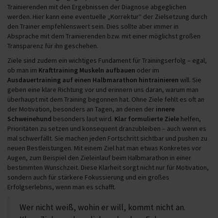
Trainierenden mit den Ergebnissen der Diagnose abgeglichen
werden. Hier kann eine eventuelle „Korrektur“ der Zielsetzung durch
den Trainer empfehlenswert sein. Dies sollte aber immer in
Absprache mit dem Trainierenden bzw. mit einer möglichst großen
Transparenz für ihn geschehen.
Ziele sind zudem ein wichtiges Fundament für Trainingserfolg – egal,
ob man im
Krafttraining
Muskeln aufbauen
oder im
Ausdauertraining auf einen Halbmarathon hintrainieren
will. Sie
geben eine klare Richtung vor und erinnern uns daran, warum man
überhaupt mit dem Training begonnen hat. Ohne Ziele fehlt es oft an
der Motivation, besonders an Tagen, an denen der
innere
Schweinehund
besonders laut wird.
Klar formulierte Ziele
helfen,
Prioritäten zu setzen und konsequent dranzubleiben – auch wenn es
mal schwerfällt. Sie machen jeden Fortschritt sichtbar und pushen zu
neuen Bestleistungen. Mit einem Ziel hat man etwas Konkretes vor
Augen, zum Beispiel den Zieleinlauf beim Halbmarathon in einer
bestimmten Wunschzeit. Diese Klarheit sorgt nicht nur für Motivation,
sondern auch für stärkere Fokussierung und ein großes
Erfolgserlebnis, wenn man es schafft.
Wer nicht weiß, wohin er will, kommt nicht an.