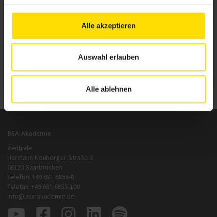
Lehrgangsberatung der BSA-Akademie
Alle akzeptieren
+49 681 6855 143
service-center@bsa-akademie.de
Auswahl erlauben
Zurück
zur Übersicht
Alle ablehnen
BSA-Akademie
Zentrale
Hermann-Neuberger-Straße 3
66123 Saarbrücken
Telefon: +49 681 6855-0
Telefax: +49 681 6855-100
info@bsa-akademie.de