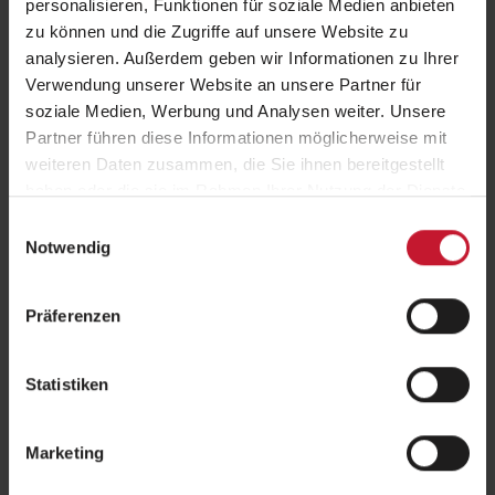
personalisieren, Funktionen für soziale Medien anbieten
das Angebot vor Ort:
zu können und die Zugriffe auf unsere Website zu
analysieren. Außerdem geben wir Informationen zu Ihrer
Verwendung unserer Website an unsere Partner für
soziale Medien, Werbung und Analysen weiter. Unsere
Partner führen diese Informationen möglicherweise mit
Um externe Inhalte anzuzeigen, aktivieren Sie bitte Cookies der
weiteren Daten zusammen, die Sie ihnen bereitgestellt
Kategorie "Marketing". Weitere Informationen finden Sie in
haben oder die sie im Rahmen Ihrer Nutzung der Dienste
unserer
Datenschutzerklärung
.
gesammelt haben.
Einwilligungsauswahl
Notwendig
Präferenzen
Studienberatung der DHfPG
Statistiken
+49 681 6855 580
Marketing
info@dhfpg.de