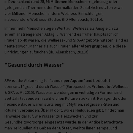
in Deutschland rund
25,96 Millionen Menschen
regelmäßig oder
gelegentlich Thermen oder Thermalbäder. Zusätzlich nutzten etwa
vier Millionen Menschen andere Wellness-Einrichtungen,
insbesondere Wellness-Studios (IfD Allensbach, 2021b).
Immer mehr Menschen legen Wert auf Wellness als Ausgleich zu
einem anstrengenden Alltag … Während es früher hauptsächlich
Frauen ab 40 waren, die Wellness- und SPA-Angebote nutzten, sind es
heute sowohl Männer als auch Frauen
aller Altersgruppen
, die diese
Einrichtungen aufsuchen (IfD Allensbach, 2021a).
"Gesund durch Wasser"
SPA ist die Abkürzung für "
sanus per Aquam
" und bedeutet
übersetzt "gesund durch Wasser" (Europäisches Prüfinstitut Wellness
& SPA e. V., 2015). Wasseranwendungen in vielfältigen Formen sind
seit Jahrtausenden in zahlreichen Kulturen bekannt. Reinigende oder
heilende Bäder waren stets eng mit Mythen, religiösen Riten und
Ritualen verbunden. Überall dort, wo es Heilquellen gibt, findet man
Hinweise darauf, wie Wasser zu Heilzwecken und zur
Gesundheitsvorsorge eingesetzt wurde. In der Antike betrachtete
man Heilquellen als
Gaben der Götter
, weihte ihnen Tempel und