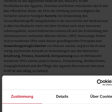
verehrte so die allgemeine Heilkraft des Wassers. In den
Hochkulturen der Ägypter, Griechen und Römer entstanden durch den
Bau öffentlicher Bäder als Orte der Erholung und Geselligkeit die
Vorläufer unserer heutigen
Kurorte
. Die Entwicklung des
Gesundheitsbegriffs (eingebunden in die Geschichte der Medizin) war
in allen Hochkulturen stets mit dem Streben nach einer besseren
Lebensqualität, einem kultivierten Lebensstil und der Entwicklung des
Gemeinwesens verbunden (Berner-Hürbin, 1997). Heutzutage finden
sich in modernen SPAs viele dieser grundlegenden Prinzipien und
Anwendungsmöglichkeiten
von Wasser wieder, ergänzt durch eine
stetig wachsende Auswahl an Anwendungen aus den Bereichen
Ernährung, Fitness, Kosmetik, Entspannung
usw. Im Mittelpunkt
moderner SPAs stehen jedoch Genuss, Entspannung, Wohlbefinden,
Ausgeglichenheit und die Pflege der eigenen Ressourcen (um neue
Kraft für den Alltag zu tanken).
Differenzierung zwischen SPA-Anlagen und weit
verbreiteten Wellness-Einrichtungen
Zustimmung
Details
Über Cooki
Für manche Kunden kann es verwirrend sein, den Unterschied
zwischen SPA-Anlagen und den weit verbreiteten Wellness-
Einrichtungen zu verstehen. Obwohl es auch bei Wellness darum