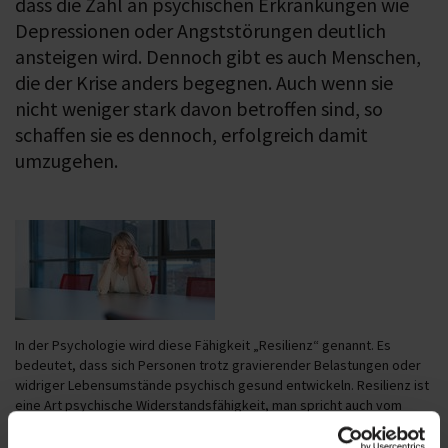
dass die Zahl an psychischen Erkrankungen wie
Depressionen oder Angststörungen deutlich
ansteigen wird. Dennoch gibt es auch Menschen,
die der Krise anders begegnen. Auch wenn sie
nicht weniger stark davon betroffen sind, so
schaffen sie es dennoch, erfolgreich damit
umzugehen.
In der Psychologie wird diese Fähigkeit „Resilienz“ genannt. Es
bedeutet, dass sich Personen trotz gravierender Belastungen oder
widriger Lebensumstände psychisch gesund entwickeln. Resilienz ist
eine Art psychische Widerstandsfähigkeit, man spricht auch vom
„Immunsystem der Seele“. Doch was ist das Geheimnis dieser
resilienten Menschen? Was machen sie anders?