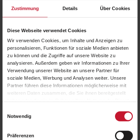
Zustimmung
Details
Über Cookies
Sie haben schon ein FIBO-Ticket und möchten
sich den FIBO Congress keinesfalls entgehen
Diese Webseite verwendet Cookies
lassen?
Wir verwenden Cookies, um Inhalte und Anzeigen zu
personalisieren, Funktionen für soziale Medien anbieten
Dann nutzen Sie ab 89 Euro das Upgrade-Ticket und kommen Sie beim
zu können und die Zugriffe auf unsere Website zu
FIBO Congress vorbei!
analysieren. Außerdem geben wir Informationen zu Ihrer
Verwendung unserer Website an unsere Partner für
Freuen Sie sich auf …
soziale Medien, Werbung und Analysen weiter. Unsere
über 80 Vorträge zu aktuellen branchenrelevanten Themen,
Partner führen diese Informationen möglicherweise mit
die Speakers Corner zum Austausch mit den renommierten
weiteren Daten zusammen, die Sie ihnen bereitgestellt
Referierenden und
haben oder die sie im Rahmen Ihrer Nutzung der Dienste
die Kongress-Lounge inkl. Terrasse zum Netzwerken mit
Branchenkolleginnen und -kollegen
gesammelt haben.
Einwilligungsauswahl
Notwendig
Programm anschauen
und
Tickets sichern
!
Präferenzen
Zurück
zur Übersicht