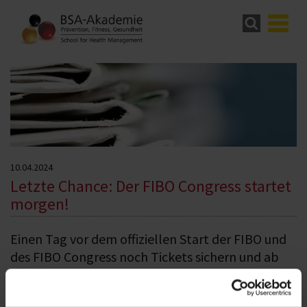
10.04.2024
Letzte Chance: Der FIBO Congress startet
morgen!
Einen Tag vor dem offiziellen Start der FIBO und
des FIBO Congress noch Tickets sichern und ab
129 Euro von der unschlagbaren Kombination aus
Fachkongress und Fachmesse profitieren!