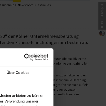
Gesundheit
Newsroom
Aktuelles
020“ der Kölner Unternehmensberatung
unter den Fitness-Einrichtungen am besten ab.
das vor allem am Vertrauen der Kunden durch die qualifizierten
bildet ihre Instruktoren bei der BSA-Akademie aus, dafür gibt
gang: Kieser Training-Instruktor/in.
Über Cookies
ung, den Gesundheitszustand des Kunden einzuschätzen und ein
usammenzustellen. Durch die möglichst individuelle Beratung
Patrik Meier vom Wettbewerb ab. Dazu greifen sie auch auf ein
rkasten. Kunden können ihre Wünsche und Anregungen
en werfen. Die Nachrichten werden wöchentlich von der
 Medien anbieten zu können
ialen zurückgespielt.
hrer Verwendung unserer