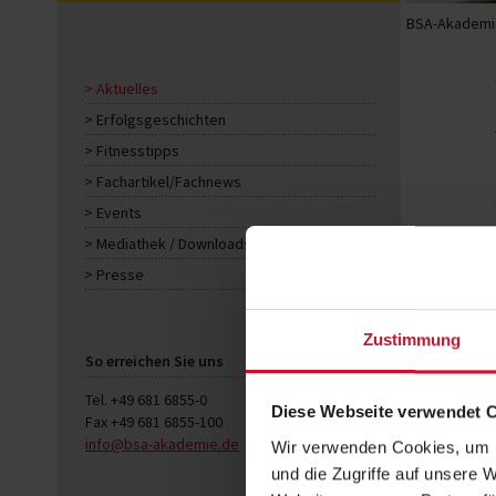
BSA-Akademie
Aktuelles
Erfolgsgeschichten
Fitnesstipps
Fachartikel/Fachnews
Events
Mediathek / Downloads
Presse
Zustimmung
So erreichen Sie uns
Tel. +49 681 6855-0
Diese Webseite verwendet 
Fax +49 681 6855-100
info@bsa-akademie.de
Wir verwenden Cookies, um I
und die Zugriffe auf unsere 