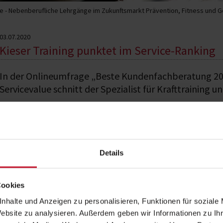
 - Nebenberufliche Lehrgänge im Zukunftsmarkt Prävention, Fitness und 
03.07.2020
Kieser Training punktet im Service-Ranking
In der Onlineumfrage „Beste Kundenfachberatung 2
Servicevalue schnitt der Spezialist für Krafttraining 
Wie das
Handelsblatt
berichtet, liegt 
Mitarbeiter. Das Franchiseunternehmen 
es sogar einen eigens konzipierten Lehr
Details
Die Mitarbeiter lernen in der Ausbild
individuelles Krafttrainingsprogramm z
Kieser Training beim
hebt sich Kieser nach Ansicht von COO 
Aufstiegskongress 2019
Cookies
bewährtes Prinzip zurück: den Kumme
aufschreiben und in einem Kummerkast
nhalte und Anzeigen zu personalisieren, Funktionen für soziale
Geschäftsleitung höchstpersönlich ausgewertet und mit Feedback an die Fil
Website zu analysieren. Außerdem geben wir Informationen zu I