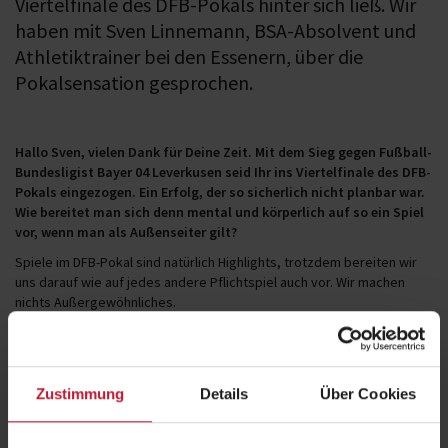
Viertelfinale des DFB-Pokals hinter sich ließ. Wir
haben mit Sven Linnemann, BSA-Absolvent und
Athletiktrainer bei den Essenern, über die
Pokalsensation gesprochen.
Hallo Sven, vielen Dank für Deine Zeit. Mit dem Sieg gegen Fußball-
Bundesligist Bayer 04 Leverkusen seid Ihr ins Viertelfinale des DFB-
Pokals eingezogen. Ein Erfolg, der so sicherlich nicht planbar war.
Wie bereitet man sich denn mental und körperlich auf so ein Spiel
vor, wenn man als Außenseiter gilt?
Spiele im DFB-Pokal sind natürlich Highlights, trotzdem bereiten wir
uns darauf wie auf jedes andere Pflichtspiel auch vor. Wir machen
nichts Außergewöhnliches.
Wir wissen, dass man auch als Außenseiter in jedem Spiel eine kleine
Chance hat – und die wollen wir nutzen. Extra motivieren, müssen wir
unsere Jungs dabei nicht. Alle freuen sich darauf, gegen so eine
starke Mannschaft zu spielen.
Zustimmung
Details
Über Cookies
Dann schlägt man als Viertligist einen ambitionierten
Bundesligisten. Wie war die Stimmung nach dem Schlusspfiff?