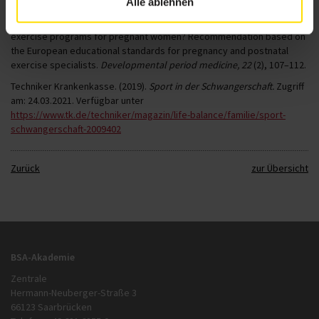
Literatur:
Alle ablehnen
Szumilewicz, A. (2018). Who and how should prescribe and conduct
exercise programs for pregnant women? Recommendation based on
the European educational standards for pregnancy and postnatal
exercise specialists.
Developmental period medicine, 22
(2), 107–112.
Techniker Krankenkasse. (2019).
Sport in der Schwangerschaft.
Zugriff
am: 24.03.2021. Verfügbar unter
https://www.tk.de/techniker/magazin/life-balance/familie/sport-
schwangerschaft-2009402
Zurück
zur Übersicht
BSA-Akademie
Zentrale
Hermann-Neuberger-Straße 3
66123 Saarbrücken