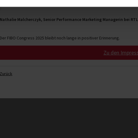
auch direkt vernetzt habe. Ich würde auf jeden Fall näc
Nathalie Malcherczyk, Senior Performance Marketing Managerin bei RTL
Der FIBO Congress 2025 bleibt noch lange in positiver Erinnerung.
Zu den Impres
Zurück