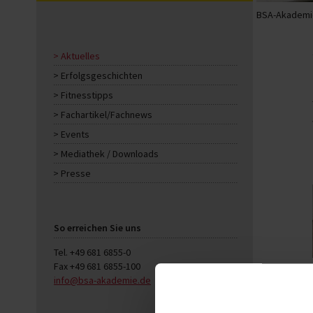
BSA-Akademie
Aktuelles
Erfolgsgeschichten
Fitnesstipps
Fachartikel/Fachnews
Events
Mediathek / Downloads
Presse
So erreichen Sie uns
Tel. +49 681 6855-0
Fax +49 681 6855-100
info@bsa-akademie.de