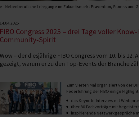
 - Nebenberufliche Lehrgänge im Zukunftsmarkt Prävention, Fitness und 
14.04.2025
FIBO Congress 2025 – drei Tage voller Know
Community-Spirit
Wow – der diesjährige FIBO Congress vom 10. bis 12. A
gezeigt, warum er zu den Top-Events der Branche zäh
Zum vierten Mal organisiert von der D
Federführung der FIBO einige Highlight
das Keynote-Interview mit Weitspru
über 80 Fachvorträge mit begeister
inspirierende Netzwerkgespräche m
„Deshalb ist der FIBO Congress auch sehr wichtig für mich
Bereich Sport, Ernährung oder Mental Coaching selbststä