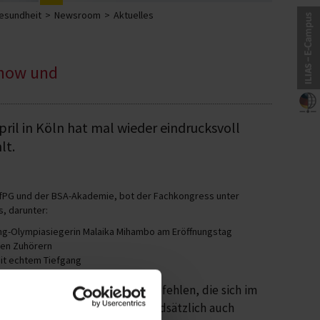
Gesundheit
Newsroom
Aktuelles
-how und
pril in Köln hat mal wieder eindrucksvoll
lt.
HfPG und der BSA-Akademie, bot der Fachkongress unter
s, darunter:
ng-Olympiasiegerin Malaika Mihambo am Eröffnungstag
ten Zuhörern
it echtem Tiefgang
. Ich würde es allen weiterempfehlen, die sich im
ndig machen wollen, aber grundsätzlich auch