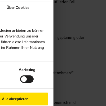
iche Entwicklung würde ich es auf jeden Fall
Über Cookies
 Medien anbieten zu können
hrer Verwendung unserer
 goldwert, sei es bezüglich Trainingsplanung oder
 führen diese Informationen
ie im Rahmen Ihrer Nutzung
Marketing
essant, da konnte ich einiges mitnehmen!“
Alle akzeptieren
Leute hier kennengelernt, mit denen ich mich