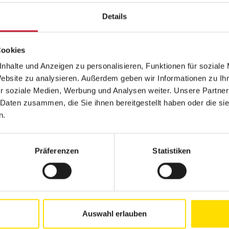
allen, um sich selbst zu entwickeln. Also für eine persönl
empfehlen.“
Details
Markus Fischer, angehender Ernährungscoach
Cookies
nhalte und Anzeigen zu personalisieren, Funktionen für soziale
Website zu analysieren. Außerdem geben wir Informationen zu I
„Der FIBO Congress ist einfach super. Jeder Input ist hier
r soziale Medien, Werbung und Analysen weiter. Unsere Partner
Marketing und Management.“
 Daten zusammen, die Sie ihnen bereitgestellt haben oder die s
n.
Guido Cichon, Personal Trainer und Studiobetreiber
Präferenzen
Statistiken
„Der Vortrag zum Thema ‚Mentale Stärke‘ war super inter
Liliana Brodt, dual Studierende
Auswahl erlauben
„Die Stimmung hier ist mega, ich habe auch super nette 