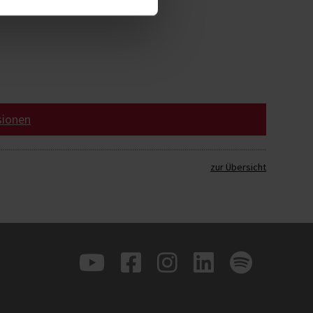
hstes Jahr wiederkommen."
sionen
zur Übersicht