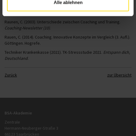
Alle ablehnen
Rheinberg, F. (1997).
Motivation
(2. überarb. u. erw. Aufl.). Stuttgart:
Kohlhammer.
Raunen, C. (2003). Unterschiede zwischen Coaching und Training.
Coaching-Newsletter (10)
.
Rauen, C. (2014). Coaching. Innovative Konzepte im Vergleich (3. Aufl.).
Göttingen. Hogrefe.
Techniker Krankenkasse (2021). TK-Stressstudie 2021.
Entspann dich,
Deutschland
.
Zurück
zur Übersicht
BSA-Akademie
Zentrale
Hermann-Neuberger-Straße 3
66123 Saarbrücken