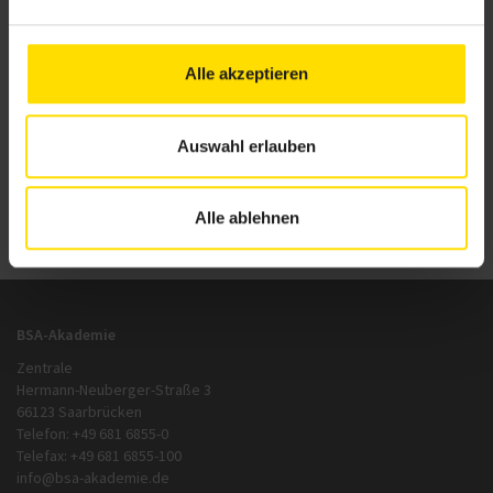
Informieren Sie sich jetzt über die
Aktivitäten, die in Ihrer Nähe
geplant sind
!
Alle akzeptieren
#BEACTIVE DAY
Auswahl erlauben
Zurück
zur Übersicht
Alle ablehnen
BSA-Akademie
Zentrale
Hermann-Neuberger-Straße 3
66123 Saarbrücken
Telefon: +49 681 6855-0
Telefax: +49 681 6855-100
info@bsa-akademie.de