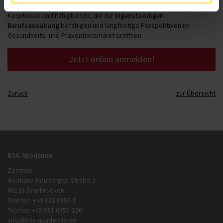
„Profiqualifikation“
zugeordnet. Sie vermittelt umfassende
Kenntnisse und Fähigkeiten, die zur
eigenständigen
Berufsausübung
befähigen und langfristige Perspektiven im
Gesundheits- und Präventionsmarkt eröffnen.
Jetzt online anmelden!
Zurück
zur Übersicht
BSA-Akademie
Zentrale
Hermann-Neuberger-Straße 3
66123 Saarbrücken
Telefon: +49 681 6855-0
Telefax: +49 681 6855-100
info@bsa-akademie.de