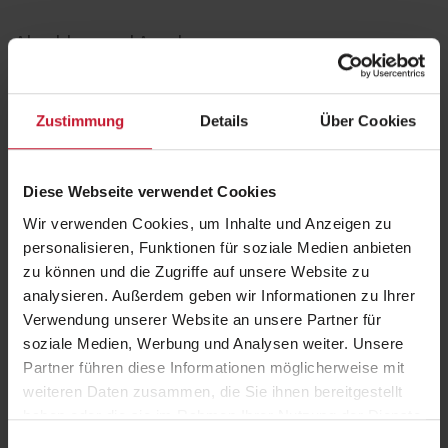
Abschluss und Anerkennung
Nach erfolgreichem Abschluss erhalten die Absolventinnen und
Absolventen den Titel:
Zustimmung
Details
Über Cookies
Bewegungsexperte Prävention
Anerkennung:
anerkennungsfähig als Kursleitung nach § 20 SGB V
Damit erfüllt die Qualifikation zentrale Voraussetzungen für die Arbeit
Diese Webseite verwendet Cookies
im erstattungsfähigen Präventionsbereich.
Wir verwenden Cookies, um Inhalte und Anzeigen zu
personalisieren, Funktionen für soziale Medien anbieten
Aufbau, Dauer und Prüfungsform
zu können und die Zugriffe auf unsere Website zu
analysieren. Außerdem geben wir Informationen zu Ihrer
Die Ausbildung ist praxisnah und flexibel gestaltet:
Verwendung unserer Website an unsere Partner für
Dauer:
12 Monate
soziale Medien, Werbung und Analysen weiter. Unsere
Präsenzphase:
22 Tage
Partner führen diese Informationen möglicherweise mit
Abschlussprüfung:
1 Tag
weiteren Daten zusammen, die Sie ihnen bereitgestellt
haben oder die sie im Rahmen Ihrer Nutzung der Dienste
Prüfungsart:
gesammelt haben.
Einwilligungsauswahl