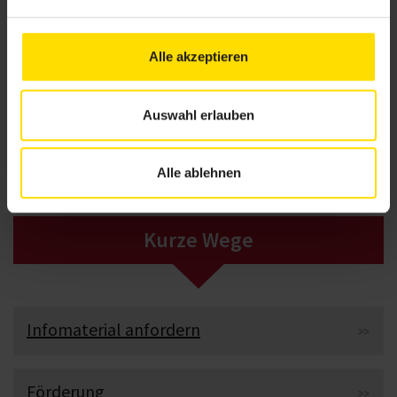
Alle akzeptieren
Lebenslanges Lernen
Auswahl erlauben
Bereits absolvierte BSA-Lehrgänge können zur Vertiefung und
Auffrischung für nur 50 % der Lehr gangs gebühren erneut gebucht
werden.
Alle ablehnen
Kurze Wege
Infomaterial anfordern
Förderung