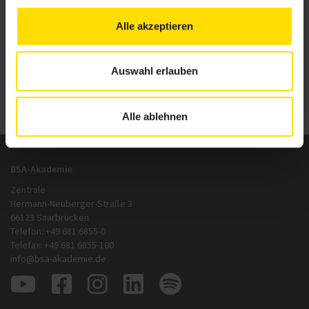
bereits jetzt die Anforderungen der NiSV erfüllen.
Alle akzeptieren
Weitere Infos:
EMS-Ausbildungen
Auswahl erlauben
Zurück
zur Übersicht
Alle ablehnen
BSA-Akademie
Zentrale
Hermann-Neuberger-Straße 3
66123 Saarbrücken
Telefon: +49 681 6855-0
Telefax: +49 681 6855-100
info@bsa-akademie.de