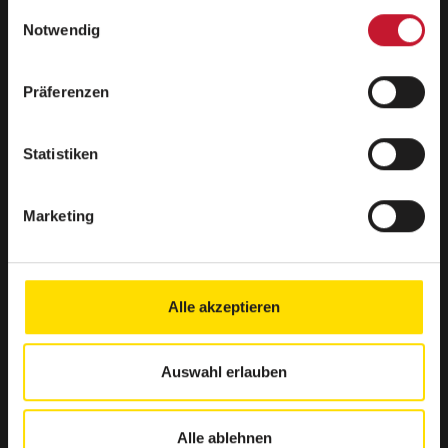
gesammelt haben.
Einwilligungsauswahl
info@bsa-akademie.de
Notwendig
Präferenzen
Qualität und Anerkennung
Statistiken
Marketing
Alle akzeptieren
Verbraucherschlichtung
Kündigung
Impressum
Auswahl erlauben
Datenschutz
Kontakt
Alle ablehnen
Disclaimer